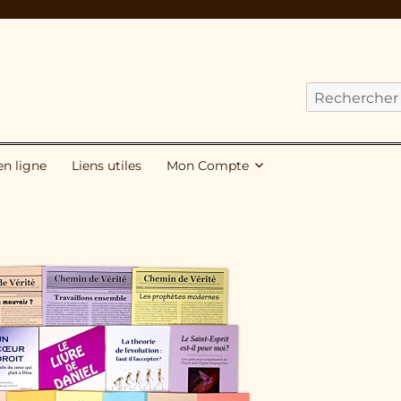
Cherchez
nos
publications
en ligne
Liens utiles
Mon Compte
pour
: