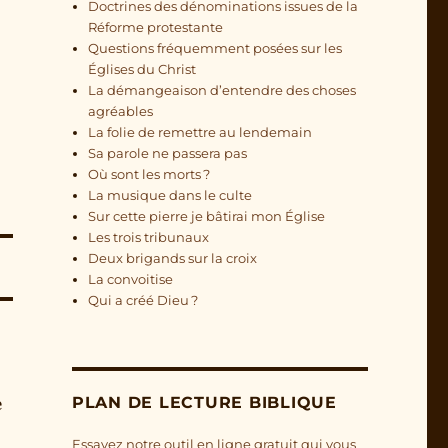
Doctrines des dénominations issues de la
Réforme protestante
Questions fréquemment posées sur les
Églises du Christ
La démangeaison d’entendre des choses
agréables
La folie de remettre au lendemain
Sa parole ne passera pas
Où sont les morts ?
La musique dans le culte
Sur cette pierre je bâtirai mon Église
Les trois tribunaux
Deux brigands sur la croix
La convoitise
Qui a créé Dieu ?
e
PLAN DE LECTURE BIBLIQUE
Essayez notre outil en ligne gratuit qui vous