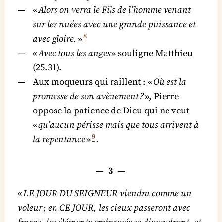
«
Alors on verra le Fils de l’homme venant
sur les nuées avec une grande puissance et
8
avec gloire.
»
«
Avec tous les anges
» souligne Matthieu
(25.31).
Aux moqueurs qui raillent : «
Où est la
promesse de son avènement ?
», Pierre
oppose la patience de Dieu qui ne veut
«
qu’aucun périsse mais que tous arrivent à
9
la repentance
»
.
— 3 —
«
LE JOUR DU SEIGNEUR viendra comme un
voleur ; en CE JOUR, les cieux passeront avec
fracas, les éléments embrassés se dissoudront, et