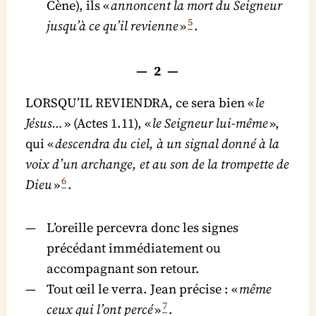
Cène), ils «
annoncent la mort du Seigneur
5
jusqu’à ce qu’il revienne
»
.
— 2 —
LORSQU’IL REVIENDRA, ce sera bien «
le
Jésus…
» (Actes 1.11), «
le Seigneur lui-même
»,
qui «
descendra du ciel, à un signal donné à la
voix d’un archange, et au son de la trompette de
6
Dieu
»
.
L’oreille percevra donc les signes
précédant immédiatement ou
accompagnant son retour.
Tout œil le verra. Jean précise : «
même
7
ceux qui l’ont percé
»
.