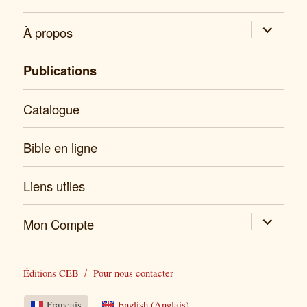
expand
À propos
child
menu
Publications
Catalogue
Bible en ligne
Liens utiles
expand
Mon Compte
child
menu
Éditions CEB
Pour nous contacter
Français
English
(
Anglais
)