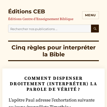
Éditions CEB
MENU
Éditions Centre d’Enseignement Biblique
Cherchez
nos
RECH
publications
Cinq règles pour interpréter
pour
la Bible
:
COMMENT DISPENSER
DROITEMENT (INTERPRÉTER) LA
PAROLE DE VÉRITÉ ?
L’apôtre Paul adresse l’exhortation suivante
au jeune évangéliste Timothée :