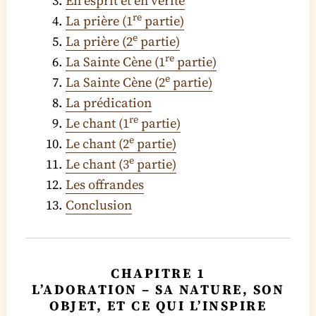
En esprit et en vérité
re
La prière (1
partie)
e
La prière (2
partie)
re
La Sainte Cène (1
partie)
e
La Sainte Cène (2
partie)
La prédication
re
Le chant (1
partie)
e
Le chant (2
partie)
e
Le chant (3
partie)
Les offrandes
Conclusion
CHAPITRE 1
L’ADORATION – SA NATURE, SON
OBJET, ET CE QUI L’INSPIRE