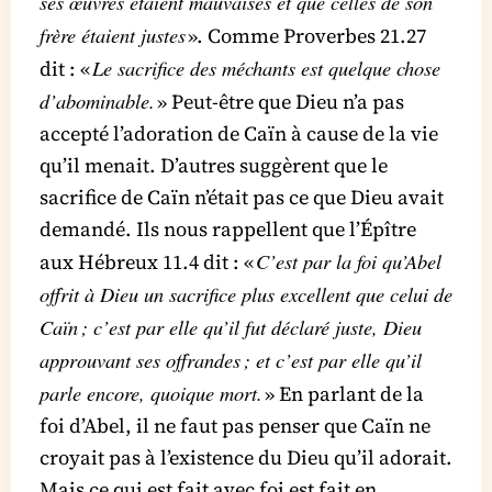
ses œuvres étaient mauvaises et que celles de son
frère étaient justes
». Comme Proverbes 21.27
Le sacrifice des méchants est quelque chose
dit : «
d’abominable.
» Peut-être que Dieu n’a pas
accepté l’adoration de Caïn à cause de la vie
qu’il menait. D’autres suggèrent que le
sacrifice de Caïn n’était pas ce que Dieu avait
demandé. Ils nous rappellent que l’Épître
C’est par la foi qu’Abel
aux Hébreux 11.4 dit : «
offrit à Dieu un sacrifice plus excellent que celui de
Caïn ; c’est par elle qu’il fut déclaré juste, Dieu
approuvant ses offrandes ; et c’est par elle qu’il
parle encore, quoique mort.
» En parlant de la
foi d’Abel, il ne faut pas penser que Caïn ne
croyait pas à l’existence du Dieu qu’il adorait.
Mais ce qui est fait avec foi est fait en