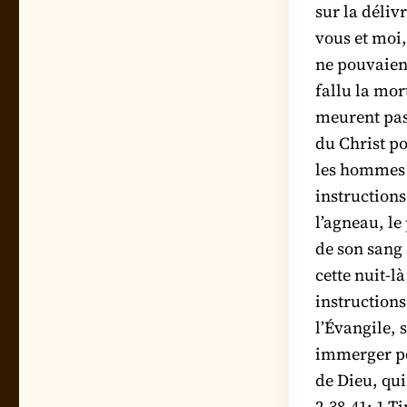
sur la déliv
vous et moi,
ne pouvaien
fallu la mor
meurent pas 
du Christ p
les hommes d
instructions 
l’agneau, le
de son sang 
cette nuit-l
instructions
l’Évangile, s
immerger po
de Dieu, qui
2.38,41; 1 Ti