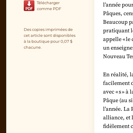
Télécharger
l’année pour
comme PDF
Pâques, cen
Beaucoup pa
pratiquant l
Des copies imprimées de
cet article sont disponibles
appelle « le
à la boutique pour
0,07
$
un enseigne
chacune.
Nouveau Tes
En réalité, 
facilement d
avec « s » à 
Pâque (au si
l’année. La 
alliance, et 
fidèlement 