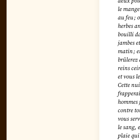
deux pote
le manger
au feu ; 
herbes am
bouilli da
jambes et
matin ; e
brûlerez
reins cei
et vous l
Cette nui
frapperai
hommes j
contre to
vous serv
le sang, 
plaie qui