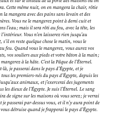
aux et sur le linteau de la porte des maisons où on
a. Cette même nuit, on en mangera la chair, rôtie
on la mangera avec des pains sans levain et des
ères. Vous ne le mangerez point à demi cuit et
ns l’eau ; mais il sera rôti au feu, avec la tête, les
 l’intérieur. Vous n’en laisserez rien jusqu’au
t, s’il en reste quelque chose le matin, vous le
 au feu. Quand vous le mangerez, vous aurez vos
nts, vos souliers aux pieds et votre bâton à la main ;
e mangerez à la hâte. C’est la Pâque de l’Éternel.
t-là, je passerai dans le pays d’Égypte, et je
 tous les premiers-nés du pays d’Égypte, depuis les
usqu’aux animaux, et j’exercerai des jugements
us les dieux de l’Égypte. Je suis l’Éternel. Le sang
ira de signe sur les maisons où vous serez ; je verrai
et je passerai par-dessus vous, et il n’y aura point de
 vous détruise quand je frapperai le pays d’Égypte.