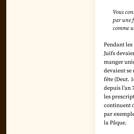
Vous cons
par une f
comme un
Pendant les 
Juifs devaie
manger uniqu
devaient se
fête (Deut. 
depuis l’an 7
les prescript
continuent d
par exemple,
la Pâque.