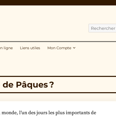
Cherchez
nos
publications
en ligne
Liens utiles
Mon Compte
pour
:
te de Pâques ?
 monde, l’un des jours les plus importants de