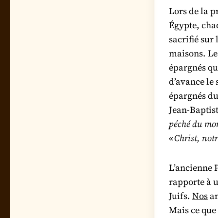
Lors de la p
Égypte, chaq
sacrifié sur
maisons. Le 
épargnés qu
d’avance le 
épargnés du
Jean-Baptiste
péché du mo
«
Christ, not
L’ancienne P
rapporte à 
Juifs.
Nos
an
Mais ce que 