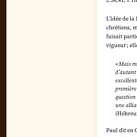
L’idée de l
chrétiens, m
faisait parti
vigueur ; el
«
Mais m
d’autant 
excellent
première 
question
une allia
(Hébreux
Paul dit en 