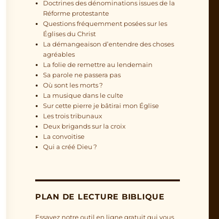
Doctrines des dénominations issues de la
Réforme protestante
Questions fréquemment posées sur les
Églises du Christ
La démangeaison d’entendre des choses
agréables
La folie de remettre au lendemain
Sa parole ne passera pas
Où sont les morts ?
La musique dans le culte
Sur cette pierre je bâtirai mon Église
Les trois tribunaux
Deux brigands sur la croix
La convoitise
Qui a créé Dieu ?
PLAN DE LECTURE BIBLIQUE
Essayez notre outil en ligne gratuit qui vous