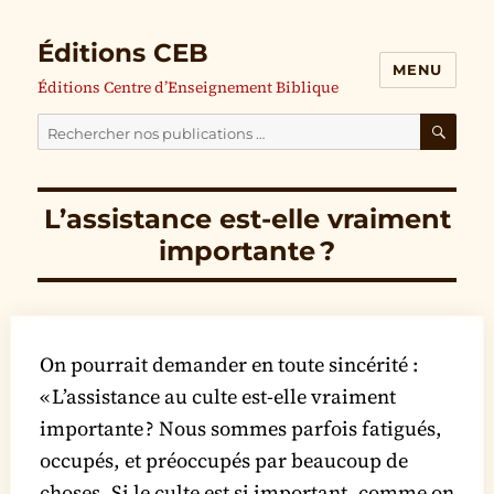
Éditions CEB
MENU
Éditions Centre d’Enseignement Biblique
Cherchez
nos
RECH
publications
L’assistance est-elle vraiment
pour
importante ?
:
On pourrait demander en toute sincérité :
« L’assistance au culte est-elle vraiment
importante ? Nous sommes parfois fatigués,
occupés, et préoccupés par beaucoup de
choses. Si le culte est si important, comme on