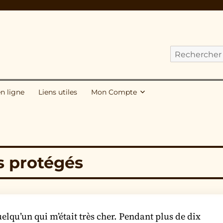
Cherchez
nos
publications
en ligne
Liens utiles
Mon Compte
pour
:
s protégés
uelqu’un qui m’était très cher. Pendant plus de dix