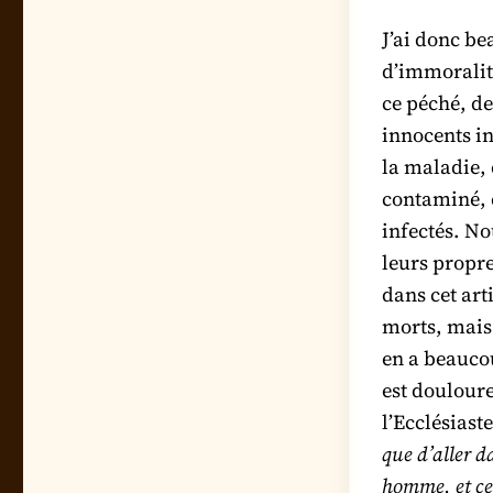
J’ai donc b
d’immoralit
ce péché, de
innocents in
la maladie, 
contaminé, e
infectés. No
leurs propr
dans cet art
morts, mais d
en a beaucou
est douloure
l’Ecclésiaste
que d’aller d
homme, et cel