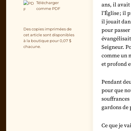
Télécharger
ans, il avai
comme PDF
l’Église ; il
il jouait da
pour passer 
Des copies imprimées de
cet article sont disponibles
évangélisait
à la boutique pour
0,07
$
Seigneur. Po
chacune.
comme un me
et profond e
Pendant deu
pour que no
souffrances 
gardons de 
Ce que je va