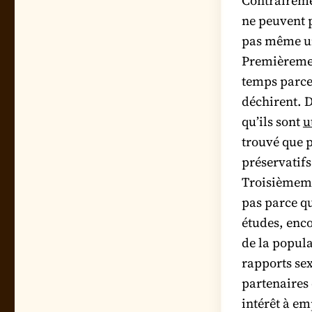
Contrairemen
ne peuvent p
pas même un
Premièremen
temps parce 
déchirent. 
qu’ils sont
u
trouvé que 
préservatif
Troisièmeme
pas parce qu
études, enc
de la popula
rapports sex
partenaires 
intérêt à em