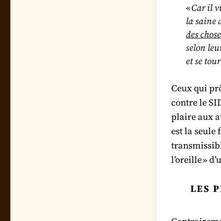
«
Car il 
la saine 
des chose
selon leu
et se tou
Ceux qui pr
contre le S
plaire aux a
est la seule
transmissibl
l’oreille » d’
LES 