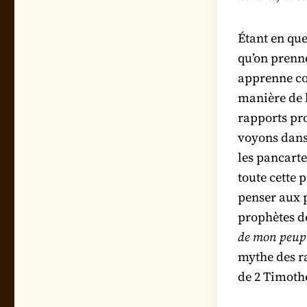
Étant en que
qu’on prenne
apprenne com
manière de l
rapports pro
voyons dans 
les pancartes
toute cette 
penser aux p
prophètes d
de mon peuple 
mythe des r
de 2 Timothé