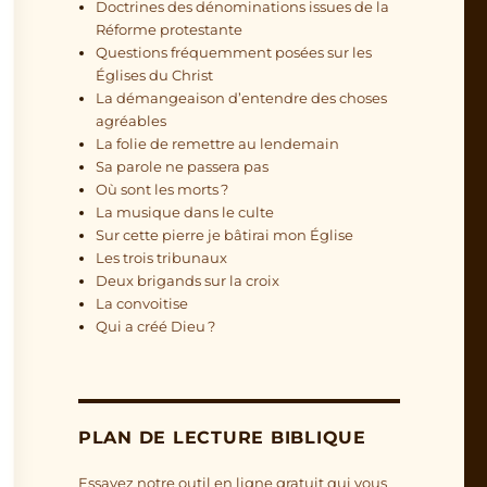
Doctrines des dénominations issues de la
Réforme protestante
Questions fréquemment posées sur les
Églises du Christ
La démangeaison d’entendre des choses
agréables
La folie de remettre au lendemain
Sa parole ne passera pas
Où sont les morts ?
La musique dans le culte
Sur cette pierre je bâtirai mon Église
Les trois tribunaux
Deux brigands sur la croix
La convoitise
Qui a créé Dieu ?
PLAN DE LECTURE BIBLIQUE
Essayez notre outil en ligne gratuit qui vous