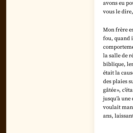
avons eu pou
vous le dire
Mon frère e
fou, quand i
comportement
la salle de 
biblique, le
était la cau
des plaies s
gâtée », c’é
jusqu’à une 
voulait mang
ans, laissan