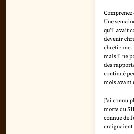
Comprenez-mo
Une semaine
qu’il avait 
devenir chré
chrétienne. 
mais il ne p
des rapports
continué pen
mois avant n
J’ai connu p
morts du SID
connue de l’
craignaient