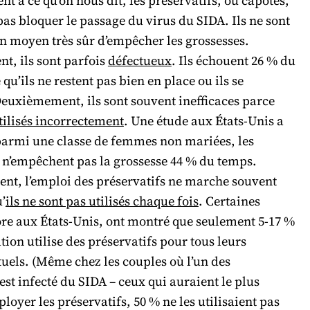
t à ce qu’on nous dit, les préservatifs, ou capotes,
as bloquer le passage du virus du SIDA. Ils ne sont
 moyen très sûr d’empêcher les grossesses.
t, ils sont parfois
défectueux
. Ils échouent 26 % du
qu’ils ne restent pas bien en place ou ils se
Deuxièmement, ils sont souvent inefficaces parce
tilisés incorrectement
. Une étude aux États-Unis a
parmi une classe de femmes non mariées, les
s n’empêchent pas la grossesse 44 % du temps.
nt, l’emploi des préservatifs ne marche souvent
’
ils ne sont pas utilisés chaque fois
. Certaines
ore aux États-Unis, ont montré que seulement 5-17 %
tion utilise des préservatifs pour tous leurs
uels. (Même chez les couples où l’un des
est infecté du SIDA – ceux qui auraient le plus
ployer les préservatifs, 50 % ne les utilisaient pas