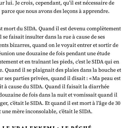
r lui. Je crois, cependant, qu’il est nécessaire de
, parce que nous avons des leçons à apprendre.
st mort du SIDA. Quand il est devenu complètement
l se faisait insulter dans la rue à cause de ses
s bizarres, quand on le voyait entrer et sortir de
réunion une douzaine de fois pendant une étude
ntement et en traînant les pieds, c’est le SIDA qui en
se. Quand il se plaignait des plaies dans la bouche et
ur ses parties privées, quand il disait : « Ma peau est
tait à cause du SIDA. Quand il faisait la diarrhée
douzaine de fois dans la nuit et vomissait quand il
er, c’était le SIDA. Et quand il est mort à l’âge de 30
t une mère inconsolable, c’était le SIDA.
LE VRAI ENNEMI : LE PÉCHÉ