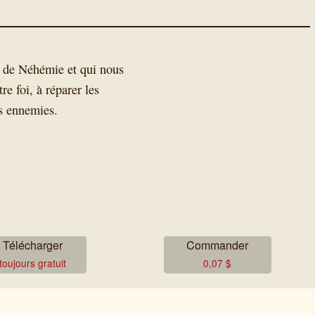
e de Néhémie et qui nous
tre foi, à réparer les
es ennemies.
Télécharger
Commander
toujours gratuit
0,07
$