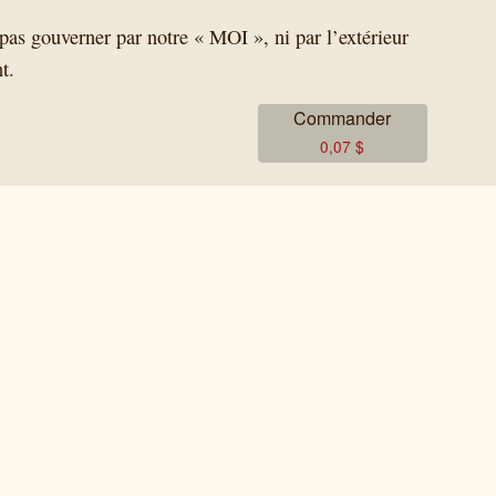
pas gouverner par notre « MOI », ni par l’extérieur
t.
Commander
0,07
$