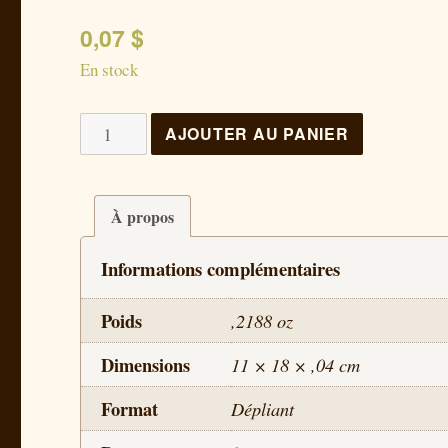
0,07
$
En stock
quantité
AJOUTER AU PANIER
de
Les
voies
À propos
de
Informations complémentaires
Dieu
Poids
,2188 oz
Dimensions
11 × 18 × ,04 cm
Format
Dépliant