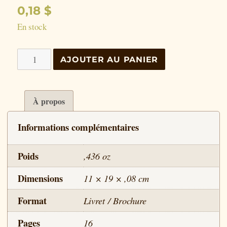
0,18
$
En stock
quantité
AJOUTER AU PANIER
de
Ceci
est
À propos
mon
Informations complémentaires
corps
Poids
,436 oz
Dimensions
11 × 19 × ,08 cm
Format
Livret / Brochure
Pages
16