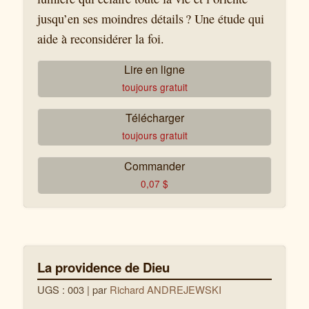
jusqu’en ses moindres détails ? Une étude qui
aide à reconsidérer la foi.
Lire en ligne
toujours gratuit
Télécharger
toujours gratuit
Commander
0,07
$
La providence de Dieu
UGS : 003
| par
Richard ANDREJEWSKI