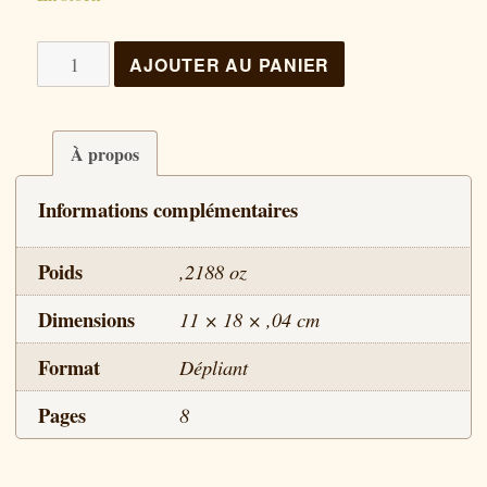
quantité
AJOUTER AU PANIER
de
Renversement
des
À propos
valeurs
Informations complémentaires
Poids
,2188 oz
Dimensions
11 × 18 × ,04 cm
Format
Dépliant
Pages
8