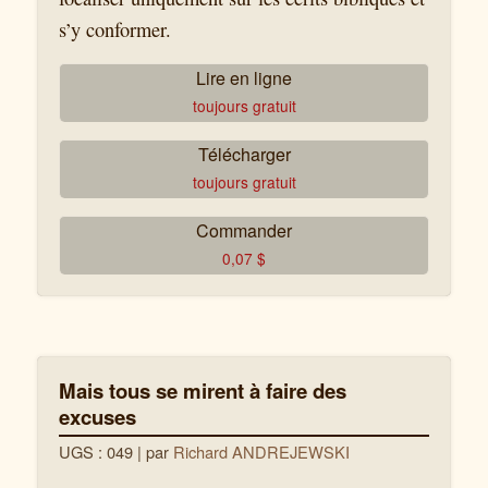
s’y conformer.
Lire en ligne
toujours gratuit
Télécharger
toujours gratuit
Commander
0,07
$
Mais tous se mirent à faire des
excuses
UGS : 049
| par
Richard ANDREJEWSKI