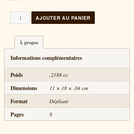
quantité
AJOUTER AU PANIER
de
Un
temps
À propos
pour
Informations complémentaires
se
taire
Poids
,2188 oz
Dimensions
11 × 18 × ,04 cm
Format
Dépliant
Pages
8