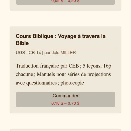
0,05
$
–
0,50
$
Cours Biblique : Voyage à travers la
Bible
UGS : CB-14
| par
Jule MILLER
Traduction française par CEB ; 5 leçons, 16p
chacune ; Manuels pour séries de projections
avec questionnaires ; photocopie
Commander
0,18
$
–
0,70
$