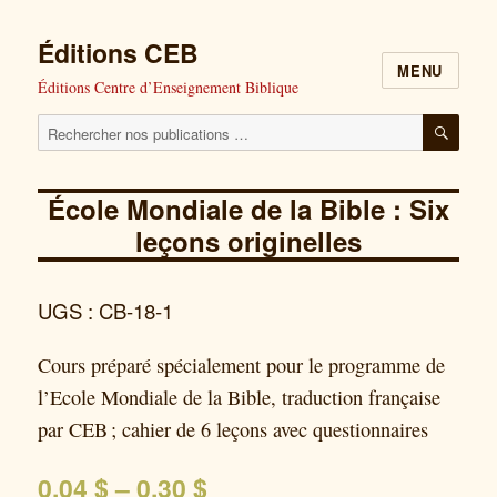
Éditions CEB
MENU
Éditions Centre d’Enseignement Biblique
Cherchez
RECH
nos
publications
École Mondiale de la Bible : Six
pour
leçons originelles
:
UGS : CB-18-1
Cours préparé spécialement pour le programme de
l’Ecole Mondiale de la Bible, traduction française
par CEB ; cahier de 6 leçons avec questionnaires
0,04
$
–
0,30
$