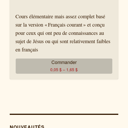
(Leçon 8).pdf
CB-27-CERT L’Évangile de Christ
Cours élémentaire mais assez complet basé
(Certificat).pdf
sur la version « Français courant » et conçu
pour ceux qui ont peu de connaissances au
sujet de Jésus ou qui sont relativement faibles
en français
Commander
0,05
$
–
1,65
$
NOUVEAUTÉS