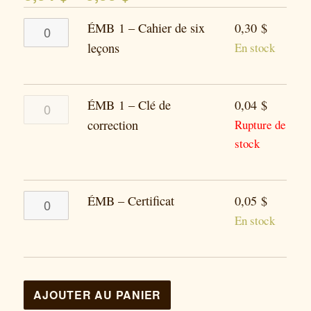
quantité
ÉMB 1 – Cahier de six
0,30
$
de
leçons
En stock
ÉMB 1
–
ÉMB 1 – Clé de
0,04
$
Cahier
correction
Rupture de
de
stock
six
leçons
quantité
ÉMB – Certificat
0,05
$
de
En stock
ÉMB
–
Certificat
AJOUTER AU PANIER