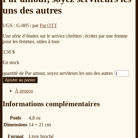
uns des autres
UGS : G-005
| par
Pat OTT
Une série d’études sur le service chrétien ; écrites par une femme
pour les femmes, utiles à tous
3,50
$
En stock
quantité de Par amour, soyez serviteurs les uns des autres
Ajouter au panier
À propos
Informations complémentaires
Poids
4,8 oz
Dimensions
14 × 21 cm
Format
Livre broché