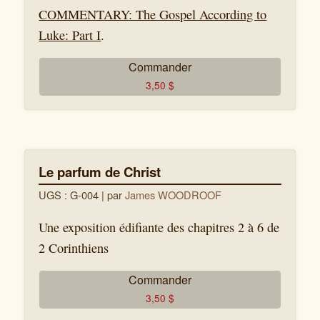
COMMENTARY: The Gospel According to
Luke: Part I
.
Commander
3,50
$
Le parfum de Christ
UGS : G-004
| par
James WOODROOF
Une exposition édifiante des chapitres 2 à 6 de
2 Corinthiens
Commander
3,50
$