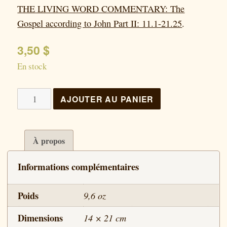
THE LIVING WORD COMMENTARY: The
Gospel according to John Part II: 11.1-21.25
.
3,50
$
En stock
quantité
AJOUTER AU PANIER
de
Commentaire
La
À propos
Parole
Informations complémentaires
Vivante :
Jean,
Poids
9,6 oz
partie 2
Dimensions
14 × 21 cm