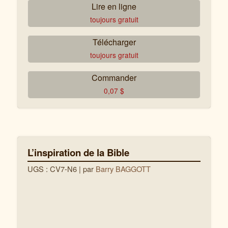
Lire en ligne
toujours gratuit
Télécharger
toujours gratuit
Commander
0,07
$
L’inspiration de la Bible
UGS : CV7-N6
| par
Barry BAGGOTT