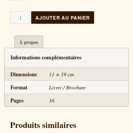
quantité
AJOUTER AU PANIER
de
Dieu
existe
À propos
Informations complémentaires
Dimensions
11 × 19 cm
Format
Livret / Brochure
Pages
16
Produits similaires