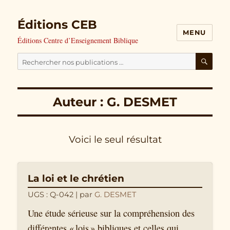
Éditions CEB
MENU
Éditions Centre d’Enseignement Biblique
Cherchez
nos
RECH
publications
Auteur : G. DESMET
pour
:
Voici le seul résultat
La loi et le chrétien
UGS : Q-042
| par
G. DESMET
Une étude sérieuse sur la compréhension des
différentes « lois » bibliques et celles qui