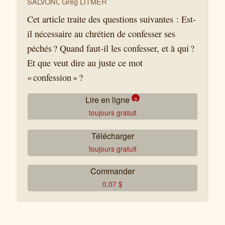
SALVONI
,
Greg LITMER
Cet article traite des questions suivantes : Est-
il nécessaire au chrétien de confesser ses
péchés ? Quand faut-il les confesser, et à qui ?
Et que veut dire au juste ce mot
« confession » ?
Lire en ligne
2
toujours gratuit
Confessez vos péchés les uns aux
Télécharger
autres
toujours gratuit
La confession biblique et la
Commander
confession catholique
0,07
$