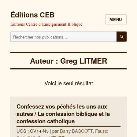
Éditions CEB
MENU
Éditions Centre d’Enseignement Biblique
Cherchez
RECH
nos
publications
Auteur : Greg LITMER
pour
:
Voici le seul résultat
Confessez vos péchés les uns aux
autres / La confession biblique et la
confession catholique
UGS : CV14-N3
| par
Barry BAGGOTT
,
Fausto