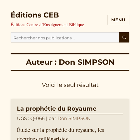
Éditions CEB
MENU
Éditions Centre d’Enseignement Biblique
Cherchez
nos
RECH
publications
Auteur : Don SIMPSON
pour
:
Voici le seul résultat
La prophétie du Royaume
UGS : Q-066
| par
Don SIMPSON
Étude sur la prophétie du royaume, les
doctrines millénaristes