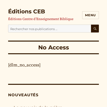
Éditions CEB
MENU
Éditions Centre d’Enseignement Biblique
Cherchez
nos
RECH
publications
No Access
pour
:
[dlm_no_access]
NOUVEAUTÉS