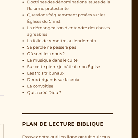
Doctrines des dénominations issues de la
Réforme protestante
Questions fréquemment posées sur les
Églises du Christ
La démangeaison d’entendre des choses
agréables
La folie de remettre au lendemain
Sa parole ne passera pas
Où sont les morts ?
La musique dans le culte
Sur cette pierre je bâtirai mon Église
Les trois tribunaux
Deux brigands sur la croix
La convoitise
Qui a créé Dieu ?
PLAN DE LECTURE BIBLIQUE
Essayez notre outil en ligne gratuit qui vous