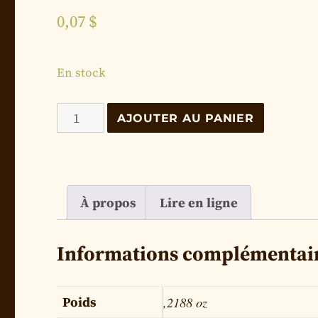
0,07
$
En stock
quantité
AJOUTER AU PANIER
de
Une
religion
qui
À propos
Lire en ligne
ne
me
Informations complémentai
coûte
rien
Poids
,2188 oz