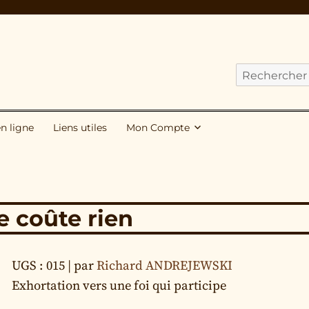
Cherchez
nos
publications
en ligne
Liens utiles
Mon Compte
pour
:
e coûte rien
UGS : 015
| par
Richard ANDREJEWSKI
Exhortation vers une foi qui participe