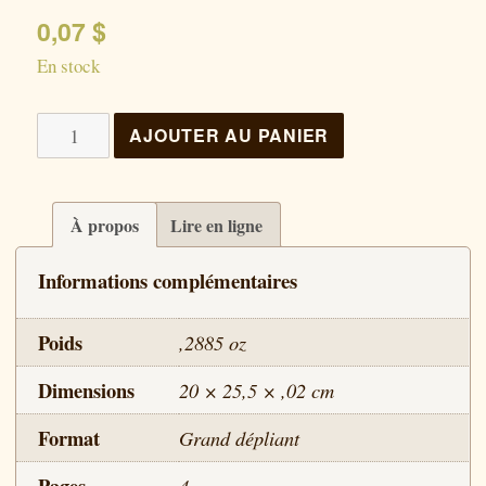
0,07
$
En stock
quantité
AJOUTER AU PANIER
de
L'avènement
du
À propos
Lire en ligne
Seigneur
Informations complémentaires
et
la
Poids
,2885 oz
fin
du
Dimensions
20 × 25,5 × ,02 cm
monde
Format
Grand dépliant
/
Un
Pages
4