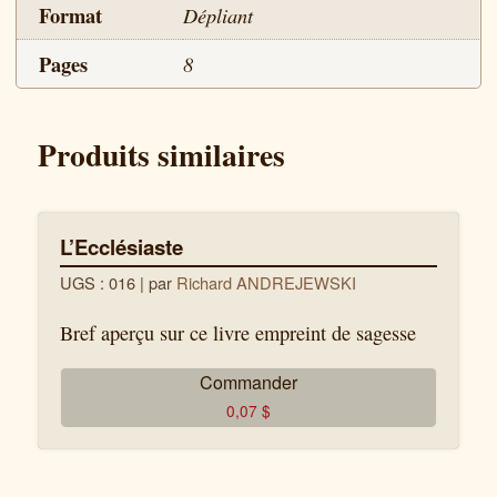
Format
Dépliant
(1 Corinthiens 10.6)
Pages
8
Produits similaires
L’Ecclésiaste
UGS : 016
| par
Richard ANDREJEWSKI
Bref aperçu sur ce livre empreint de sagesse
Commander
0,07
$