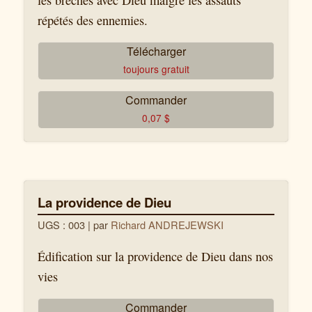
les brèches avec Dieu malgré les assauts
répétés des ennemies.
Télécharger
toujours gratuit
Commander
0,07
$
La providence de Dieu
UGS : 003
| par
Richard ANDREJEWSKI
Édification sur la providence de Dieu dans nos
vies
Commander