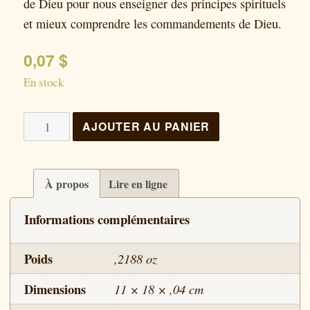
de Dieu pour nous enseigner des principes spirituels
et mieux comprendre les commandements de Dieu.
0,07
$
En stock
quantité
AJOUTER AU PANIER
de
Ces
choses
À propos
Lire en ligne
sont
Informations complémentaires
arrivées
pour
Poids
,2188 oz
nous
servir
Dimensions
11 × 18 × ,04 cm
d’exemples