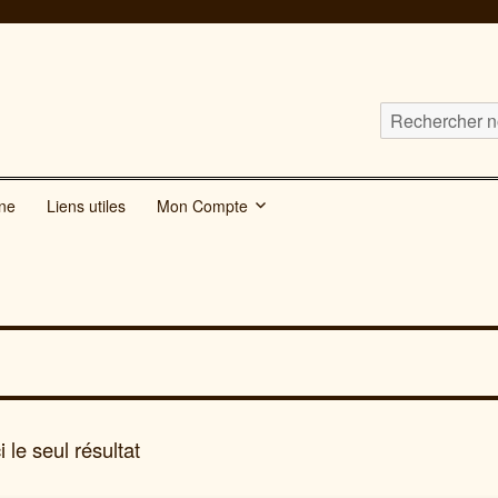
Cherchez
nos
publications
gne
Liens utiles
Mon Compte
pour
:
i le seul résultat