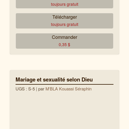
toujours gratuit
Télécharger
toujours gratuit
Commander
0,35
$
Mariage et sexualité selon Dieu
UGS : S-5
| par
M'BLA Kouassi Séraphin