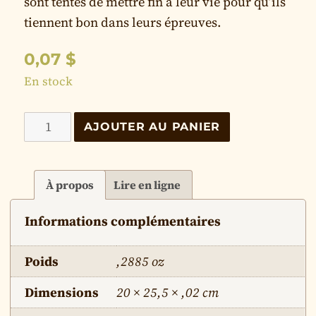
sont tentés de mettre fin à leur vie pour qu’ils
tiennent bon dans leurs épreuves.
0,07
$
En stock
quantité
AJOUTER AU PANIER
de
Le
suicide
À propos
Lire en ligne
Informations complémentaires
Poids
,2885 oz
Dimensions
20 × 25,5 × ,02 cm