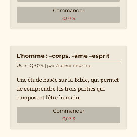
Un règne de mille ans sur la
Commander
terre ?
0,07
$
L’homme : –corps, –âme –esprit
UGS : Q-029
| par
Auteur inconnu
Une étude basée sur la Bible, qui permet
de comprendre les trois parties qui
composent l’être humain.
Commander
0,07
$