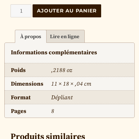
quantité
AJOUTER AU PANIER
de
Qui
a
À propos
Lire en ligne
péché ?
Informations complémentaires
Poids
,2188 oz
Dimensions
11 × 18 × ,04 cm
Format
Dépliant
Pages
8
Produits similaires