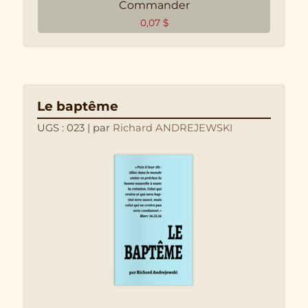
Commander
0,07
$
Le baptême
UGS : 023
| par
Richard ANDREJEWSKI