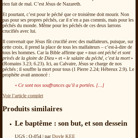
rien fait de mal. C’est Jésus de Nazareth.
Et pourtant, c’est pour le péché que ce troisième doit mourir. Non
pas pour ses propres péchés, car il n’en a pas commis, mais pour les
péchés du monde. Même pour les péchés de ces deux larrons
crucifiés avec lui.
Il convenait que Jésus fût crucifié avec des malfaiteurs, puisque, sur
cette croix, il prend la place de tous les malfaiteurs – c’est-à-dire de
tous les hommes. Car la Bible affirme que «
tous ont péché et sont
privés de la gloire de Dieu
» et «
le salaire du péché, c’est la mort
»
(Romains 3.23; 6.23). Ici, au Calvaire, Jésus se charge de nos
péchés ; il souffre la mort pour tous (1 Pierre 2.24; Hébreux 2.9). Le
prophète avait annoncé :
«
Ce sont nos souffrances qu’il a portées. […]
Voir l’article complet
Produits similaires
Le baptême : son but, et son dessein
UGS : Q-054
| par
Doyle KEE