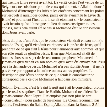
qui lisent le Livre révélé avant toi. La vérité certes t’est venue de ton
Seigneur : ne sois donc point de ceux qui doutent. » Allah dit donc à
Mohamed d’interroger les Juifs et les chrétiens concernant les points
sur lesquels il aurait des doutes, parce qu’ils avaient lu le Livre (la
Bible) et pourraient l’instruire. Il serait étonnant si « le consolateur »
avait besoin qu’on l’enseigne au lieu de nous enseigner toutes
choses, mais cela aurait été le cas si Mohamed était le consolateur
dont Jésus avait parlé.
Jésus dit plus d’une fois que le consolateur viendrait en son nom (le
nom de Jésus), qu’il viendrait en réponse à la prière de Jésus, qu’il
prendrait de ce qui était à Jésus pour l’annoncer aux hommes, et que
son rôle serait de glorifier Jésus. Bien que Mohamed ait dit de
bonnes choses au sujet de Jésus comme prophète, Mohamed n’a
jamais dit qu’il venait en son nom ou qu’il avait été envoyé par Jésus
ou à la demande de Jésus. Mohamed n’a pas glorifié Jésus – il ne l’a
pas élevé par rapport à lui-même ou aux autres prophètes. La
description que Jésus donne de ce que ferait le consolateur ne
correspond pas à ce que Mohamed a fait dans son ministère.
Selon l’Évangile, c’est le Saint-Esprit qui était le consolateur promis
par Jésus à ses apôtres. Dans le Hadith, Mohamed ne s’identifie
jamais comme étant Esprit. Il n’emploie pas non plus le titre
« consolateur » pour parler de lui-même. Le Coran reconnaît, par
contre, l’existence du Saint-Esprit. Allah dit dans la Sourate 2
Al-