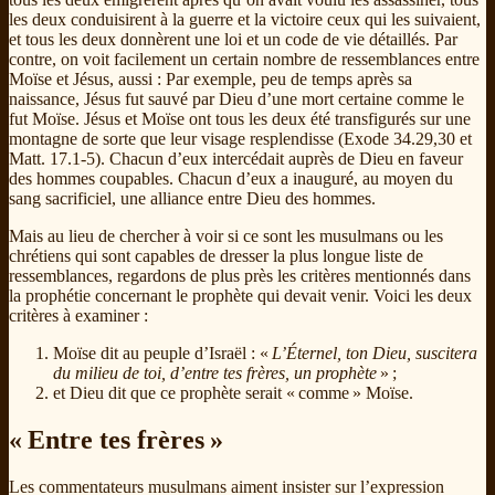
les deux conduisirent à la guerre et la victoire ceux qui les suivaient,
et tous les deux donnèrent une loi et un code de vie détaillés. Par
contre, on voit facilement un certain nombre de ressemblances entre
Moïse et Jésus, aussi : Par exemple, peu de temps après sa
naissance, Jésus fut sauvé par Dieu d’une mort certaine comme le
fut Moïse. Jésus et Moïse ont tous les deux été transfigurés sur une
montagne de sorte que leur visage resplendisse (Exode 34.29,30 et
Matt. 17.1-5). Chacun d’eux intercédait auprès de Dieu en faveur
des hommes coupables. Chacun d’eux a inauguré, au moyen du
sang sacrificiel, une alliance entre Dieu des hommes.
Mais au lieu de chercher à voir si ce sont les musulmans ou les
chrétiens qui sont capables de dresser la plus longue liste de
ressemblances, regardons de plus près les critères mentionnés dans
la prophétie concernant le prophète qui devait venir. Voici les deux
critères à examiner :
Moïse dit au peuple d’Israël : «
L’Éternel, ton Dieu, suscitera
du milieu de toi, d’entre tes frères, un prophète
» ;
et Dieu dit que ce prophète serait « comme » Moïse.
« Entre tes frères »
Les commentateurs musulmans aiment insister sur l’expression