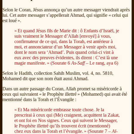
Selon le Coran, Jésus annonça qu’un autre messager viendrait après
lui. Cet autre messager s’appellerait Ahmad, qui signifie « celui qui
est loué ».
« Et quand Jésus fils de Marie dit : ô Enfants d’Israël, je
suis vraiment le Messager d’Allah [envoyé] à vous,
confirmateur de ce qui, dans la Torah, est antérieur à
moi, et annonciateur d’un Messager à venir après moi,
dont le nom sera ‘Ahmad’. Puis quand celui-ci vint à
eux avec des preuves évidentes, ils dirent : C’est là une
magie manifeste. » (Sourate 6
As-Saff
– Le rang, aya 6)
Selon le Hadith, collection Sahih Muslim, vol. 4, no. 5810,
Mohamed dit que son nom était aussi Ahmad.
Dans un autre passage du Coran, Allah promet sa miséricorde à
ceux qui suivraient « le Prophète illettré » (Mohamed) qui avait été
mentionné dans la Torah et l’Évangile :
« Et Ma miséricorde embrasse toute chose. Je la
prescrirai à ceux qui (Me) craignent, acquittent la Zakat,
et ont foi en Nos signes. Ceux qui suivent le Messager,
le Prophète illettré qu’ils trouvent écrit (mentionné)
chez eux dans la Torah et l’évangile. » (Sourate 7 –
Al-