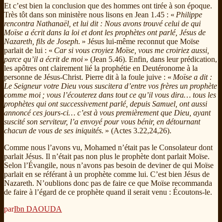
Et c’est bien la conclusion que des hommes ont tirée à son époque.
Très tôt dans son ministère nous lisons en Jean 1.45 : «
Philippe
rencontra Nathanaël, et lui dit : Nous avons trouvé celui de qui
Moïse a écrit dans la loi et dont les prophètes ont parlé, Jésus de
Nazareth, fils de Joseph.
» Jésus lui-même reconnut que Moïse
parlait de lui : «
Car si vous croyiez Moïse, vous me croiriez aussi,
parce qu’il a écrit de moi
» (Jean 5.46). Enfin, dans leur prédication,
les apôtres ont clairement lié la prophétie en Deutéronome à la
personne de Jésus-Christ. Pierre dit à la foule juive : «
Moïse a dit :
Le Seigneur votre Dieu vous suscitera d’entre vos frères un prophète
comme moi ; vous l’écouterez dans tout ce qu’il vous dira… tous les
prophètes qui ont successivement parlé, depuis Samuel, ont aussi
annoncé ces jours-ci… c’est à vous premièrement que Dieu, ayant
suscité son serviteur, l’a envoyé pour vous bénir, en détournant
chacun de vous de ses iniquités.
» (Actes 3.22,24,26).
Comme nous l’avons vu, Mohamed n’était pas le Consolateur dont
parlait Jésus. Il n’était pas non plus le prophète dont parlait Moïse.
Selon l’Évangile, nous n’avons pas besoin de deviner de qui Moïse
parlait en se référant à un prophète comme lui. C’est bien Jésus de
Nazareth. N’oublions donc pas de faire ce que Moïse recommanda
de faire à l’égard de ce prophète quand il serait venu : Écoutons-le.
par
Ibn DAOUDA