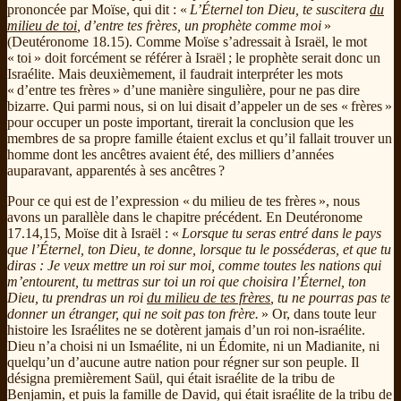
prononcée par Moïse, qui dit : «
L’Éternel ton Dieu, te suscitera
du
milieu de toi
, d’entre tes frères, un prophète comme moi
»
(Deutéronome 18.15). Comme Moïse s’adressait à Israël, le mot
« toi » doit forcément se référer à Israël ; le prophète serait donc un
Israélite. Mais deuxièmement, il faudrait interpréter les mots
« d’entre tes frères » d’une manière singulière, pour ne pas dire
bizarre. Qui parmi nous, si on lui disait d’appeler un de ses « frères »
pour occuper un poste important, tirerait la conclusion que les
membres de sa propre famille étaient exclus et qu’il fallait trouver un
homme dont les ancêtres avaient été, des milliers d’années
auparavant, apparentés à ses ancêtres ?
Pour ce qui est de l’expression « du milieu de tes frères », nous
avons un parallèle dans le chapitre précédent. En Deutéronome
17.14,15, Moïse dit à Israël : «
Lorsque tu seras entré dans le pays
que l’Éternel, ton Dieu, te donne, lorsque tu le posséderas, et que tu
diras : Je veux mettre un roi sur moi, comme toutes les nations qui
m’entourent, tu mettras sur toi un roi que choisira l’Éternel, ton
Dieu, tu prendras un roi
du milieu de tes frères
, tu ne pourras pas te
donner un étranger, qui ne soit pas ton frère.
» Or, dans toute leur
histoire les Israélites ne se dotèrent jamais d’un roi non-israélite.
Dieu n’a choisi ni un Ismaélite, ni un Édomite, ni un Madianite, ni
quelqu’un d’aucune autre nation pour régner sur son peuple. Il
désigna premièrement Saül, qui était israélite de la tribu de
Benjamin, et puis la famille de David, qui était israélite de la tribu de