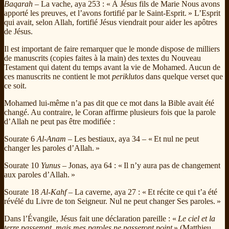
Baqarah
– La vache, aya 253 : « À Jésus fils de Marie Nous avons
apporté les preuves, et l’avons fortifié par le Saint-Esprit. » L’Esprit
qui avait, selon Allah, fortifié Jésus viendrait pour aider les apôtres
de Jésus.
Il est important de faire remarquer que le monde dispose de milliers
de manuscrits (copies faites à la main) des textes du Nouveau
Testament qui datent du temps avant la vie de Mohamed. Aucun de
ces manuscrits ne contient le mot
periklutos
dans quelque verset que
ce soit.
Mohamed lui-même n’a pas dit que ce mot dans la Bible avait été
changé. Au contraire, le Coran affirme plusieurs fois que la parole
d’Allah ne peut pas être modifiée :
Sourate 6
Al-Anam
– Les bestiaux, aya 34 – « Et nul ne peut
changer les paroles d’Allah. »
Sourate 10
Yunus
– Jonas, aya 64 : « Il n’y aura pas de changement
aux paroles d’Allah. »
Sourate 18
Al-Kahf
– La caverne, aya 27 : « Et récite ce qui t’a été
révélé du Livre de ton Seigneur. Nul ne peut changer Ses paroles. »
Dans l’Évangile, Jésus fait une déclaration pareille : «
Le ciel et la
terre passeront, mais mes paroles ne passeront point
» (Matthieu