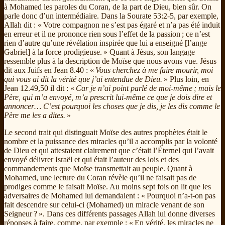
à Mohamed les paroles du Coran, de la part de Dieu, bien sûr. On
parle donc d’un intermédiaire. Dans la Sourate 53:2-5, par exemple,
Allah dit : « Votre compagnon ne s’est pas égaré et n’a pas été induit
en erreur et il ne prononce rien sous l’effet de la passion ; ce n’est
rien d’autre qu’une révélation inspirée que lui a enseigné [l’ange
Gabriel] à la force prodigieuse. » Quant à Jésus, son langage
ressemble plus à la description de Moïse que nous avons vue. Jésus
dit aux Juifs en Jean 8.40 : «
Vous cherchez à me faire mourir, moi
qui vous ai dit la vérité que j’ai entendue de Dieu.
» Plus loin, en
Jean 12.49,50 il dit : «
Car je n’ai point parlé de moi-même ; mais le
Père, qui m’a envoyé, m’a prescrit lui-même ce que je dois dire et
annoncer… C’est pourquoi les choses que je dis, je les dis comme le
Père me les a dites.
»
Le second trait qui distinguait Moïse des autres prophètes était le
nombre et la puissance des miracles qu’il a accomplis par la volonté
de Dieu et qui attestaient clairement que c’était l’Éternel qui l’avait
envoyé délivrer Israël et qui était l’auteur des lois et des
commandements que Moïse transmettait au peuple. Quant à
Mohamed, une lecture du Coran révèle qu’il ne faisait pas de
prodiges comme le faisait Moïse. Au moins sept fois on lit que les
adversaires de Mohamed lui demandaient : « Pourquoi n’a-t-on pas
fait descendre sur celui-ci (Mohamed) un miracle venant de son
Seigneur ? ». Dans ces différents passages Allah lui donne diverses
réponses à faire, comme, par exemple : « En vérité, les miracles ne