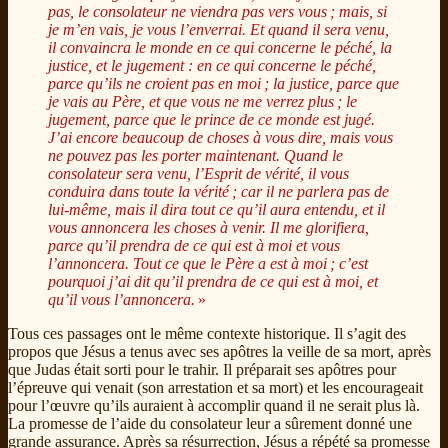
pas, le consolateur ne viendra pas vers vous ; mais, si
je m’en vais, je vous l’enverrai. Et quand il sera venu,
il convaincra le monde en ce qui concerne le péché, la
justice, et le jugement : en ce qui concerne le péché,
parce qu’ils ne croient pas en moi ; la justice, parce que
je vais au Père, et que vous ne me verrez plus ; le
jugement, parce que le prince de ce monde est jugé.
J’ai encore beaucoup de choses à vous dire, mais vous
ne pouvez pas les porter maintenant. Quand le
consolateur sera venu, l’Esprit de vérité, il vous
conduira dans toute la vérité ; car il ne parlera pas de
lui-même, mais il dira tout ce qu’il aura entendu, et il
vous annoncera les choses à venir. Il me glorifiera,
parce qu’il prendra de ce qui est à moi et vous
l’annoncera. Tout ce que le Père a est à moi ; c’est
pourquoi j’ai dit qu’il prendra de ce qui est à moi, et
qu’il vous l’annoncera.
»
Tous ces passages ont le même contexte historique. Il s’agit des
propos que Jésus a tenus avec ses apôtres la veille de sa mort, après
que Judas était sorti pour le trahir. Il préparait ses apôtres pour
l’épreuve qui venait (son arrestation et sa mort) et les encourageait
pour l’œuvre qu’ils auraient à accomplir quand il ne serait plus là.
La promesse de l’aide du consolateur leur a sûrement donné une
grande assurance. Après sa résurrection, Jésus a répété sa promesse