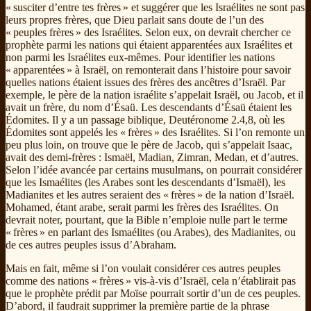
« susciter d’entre tes frères » et suggérer que les Israélites ne sont pas
leurs propres frères, que Dieu parlait sans doute de l’un des
« peuples frères » des Israélites. Selon eux, on devrait chercher ce
prophète parmi les nations qui étaient apparentées aux Israélites et
non parmi les Israélites eux-mêmes. Pour identifier les nations
« apparentées » à Israël, on remonterait dans l’histoire pour savoir
quelles nations étaient issues des frères des ancêtres d’Israël. Par
exemple, le père de la nation israélite s’appelait Israël, ou Jacob, et il
avait un frère, du nom d’Ésaü. Les descendants d’Ésaü étaient les
Édomites. Il y a un passage biblique, Deutéronome 2.4,8, où les
Édomites sont appelés les « frères » des Israélites. Si l’on remonte un
peu plus loin, on trouve que le père de Jacob, qui s’appelait Isaac,
avait des demi-frères : Ismaël, Madian, Zimran, Medan, et d’autres.
Selon l’idée avancée par certains musulmans, on pourrait considérer
que les Ismaélites (les Arabes sont les descendants d’Ismaël), les
Madianites et les autres seraient des « frères » de la nation d’Israël.
Mohamed, étant arabe, serait parmi les frères des Israélites. On
devrait noter, pourtant, que la Bible n’emploie nulle part le terme
« frères » en parlant des Ismaélites (ou Arabes), des Madianites, ou
de ces autres peuples issus d’Abraham.
Mais en fait, même si l’on voulait considérer ces autres peuples
comme des nations « frères » vis-à-vis d’Israël, cela n’établirait pas
que le prophète prédit par Moïse pourrait sortir d’un de ces peuples.
D’abord, il faudrait supprimer la première partie de la phrase