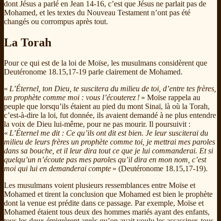
dont Jésus a parlé en Jean 14-16, c’est que Jésus ne parlait pas de
Mohamed, et les textes du Nouveau Testament n’ont pas été
changés ou corrompus après tout.
La Torah
Pour ce qui est de la loi de Moïse, les musulmans considèrent que
Deutéronome 18.15,17-19 parle clairement de Mohamed.
«
L’Éternel, ton Dieu, te suscitera du milieu de toi, d’entre tes frères,
un prophète comme moi : vous l’écouterez !
» Moïse rappela au
peuple que lorsqu’ils étaient au pied du mont Sinaï, là où la Torah,
c’est-à-dire la loi, fut donnée, ils avaient demandé à ne plus entendre
la voix de Dieu lui-même, pour ne pas mourir. Il poursuivit :
«
L’Éternel me dit : Ce qu’ils ont dit est bien. Je leur susciterai du
milieu de leurs frères un prophète comme toi, je mettrai mes paroles
dans sa bouche, et il leur dira tout ce que je lui commanderai. Et si
quelqu’un n’écoute pas mes paroles qu’il dira en mon nom, c’est
moi qui lui en demanderai compte
» (Deutéronome 18.15,17-19).
Les musulmans voient plusieurs ressemblances entre Moïse et
Mohamed et tirent la conclusion que Mohamed est bien le prophète
dont la venue est prédite dans ce passage. Par exemple, Moïse et
Mohamed étaient tous deux des hommes mariés ayant des enfants,
tous les deux émigrèrent après qu’on avait voulu les assassiner, tous