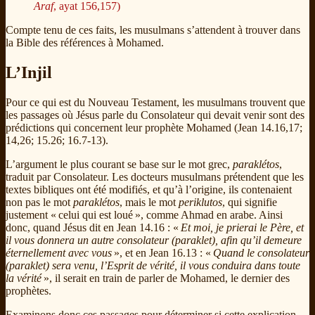
Araf
, ayat 156,157)
Compte tenu de ces faits, les musulmans s’attendent à trouver dans
la Bible des références à Mohamed.
L’Injil
Pour ce qui est du Nouveau Testament, les musulmans trouvent que
les passages où Jésus parle du Consolateur qui devait venir sont des
prédictions qui concernent leur prophète Mohamed (Jean 14.16,17;
14,26; 15.26; 16.7-13).
L’argument le plus courant se base sur le mot grec,
paraklétos
,
traduit par Consolateur. Les docteurs musulmans prétendent que les
textes bibliques ont été modifiés, et qu’à l’origine, ils contenaient
non pas le mot
paraklétos
, mais le mot
periklutos
, qui signifie
justement « celui qui est loué », comme Ahmad en arabe. Ainsi
donc, quand Jésus dit en Jean 14.16 : «
Et moi, je prierai le Père, et
il vous donnera un autre consolateur (paraklet), afin qu’il demeure
éternellement avec vous
», et en Jean 16.13 : «
Quand le consolateur
(paraklet) sera venu, l’Esprit de vérité, il vous conduira dans toute
la vérité
», il serait en train de parler de Mohamed, le dernier des
prophètes.
Examinons donc ces passages pour déterminer si cette explication