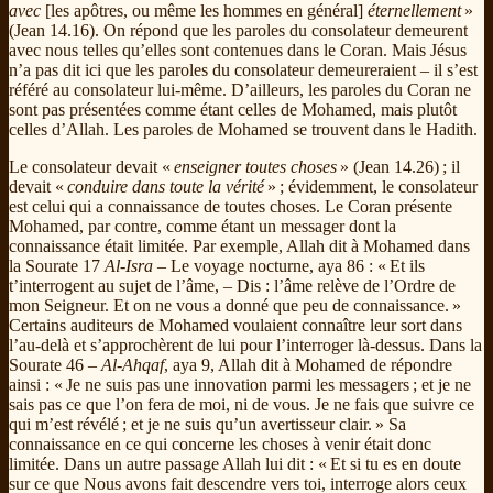
avec
[les apôtres, ou même les hommes en général]
éternellement
»
(Jean 14.16). On répond que les paroles du consolateur demeurent
avec nous telles qu’elles sont contenues dans le Coran. Mais Jésus
n’a pas dit ici que les paroles du consolateur demeureraient – il s’est
référé au consolateur lui-même. D’ailleurs, les paroles du Coran ne
sont pas présentées comme étant celles de Mohamed, mais plutôt
celles d’Allah. Les paroles de Mohamed se trouvent dans le Hadith.
Le consolateur devait «
enseigner toutes choses
» (Jean 14.26) ; il
devait «
conduire dans toute la vérité
» ; évidemment, le consolateur
est celui qui a connaissance de toutes choses. Le Coran présente
Mohamed, par contre, comme étant un messager dont la
connaissance était limitée. Par exemple, Allah dit à Mohamed dans
la Sourate 17
Al-Isra
– Le voyage nocturne, aya 86 : « Et ils
t’interrogent au sujet de l’âme, – Dis : l’âme relève de l’Ordre de
mon Seigneur. Et on ne vous a donné que peu de connaissance. »
Certains auditeurs de Mohamed voulaient connaître leur sort dans
l’au-delà et s’approchèrent de lui pour l’interroger là-dessus. Dans la
Sourate 46 –
Al-Ahqaf
, aya 9, Allah dit à Mohamed de répondre
ainsi : « Je ne suis pas une innovation parmi les messagers ; et je ne
sais pas ce que l’on fera de moi, ni de vous. Je ne fais que suivre ce
qui m’est révélé ; et je ne suis qu’un avertisseur clair. » Sa
connaissance en ce qui concerne les choses à venir était donc
limitée. Dans un autre passage Allah lui dit : « Et si tu es en doute
sur ce que Nous avons fait descendre vers toi, interroge alors ceux