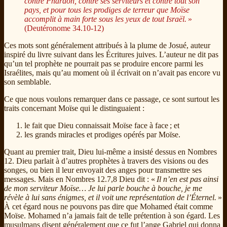
contre Pharaon, contre ses serviteurs et contre tout son
pays, et pour tous les prodiges de terreur que Moïse
accomplit à main forte sous les yeux de tout Israël.
»
(Deutéronome 34.10-12)
Ces mots sont généralement attribués à la plume de Josué, auteur
inspiré du livre suivant dans les Écritures juives. L’auteur ne dit pas
qu’un tel prophète ne pourrait pas se produire encore parmi les
Israélites, mais qu’au moment où il écrivait on n’avait pas encore vu
son semblable.
Ce que nous voulons remarquer dans ce passage, ce sont surtout les
traits concernant Moïse qui le distinguaient :
le fait que Dieu connaissait Moïse face à face ; et
les grands miracles et prodiges opérés par Moïse.
Quant au premier trait, Dieu lui-même a insisté dessus en Nombres
12. Dieu parlait à d’autres prophètes à travers des visions ou des
songes, ou bien il leur envoyait des anges pour transmettre ses
messages. Mais en Nombres 12.7,8 Dieu dit : «
Il n’en est pas ainsi
de mon serviteur Moïse… Je lui parle bouche à bouche, je me
révèle à lui sans énigmes, et il voit une représentation de l’Éternel.
»
À cet égard nous ne pouvons pas dire que Mohamed était comme
Moïse. Mohamed n’a jamais fait de telle prétention à son égard. Les
musulmans disent généralement que ce fut l’ange Gabriel qui donna