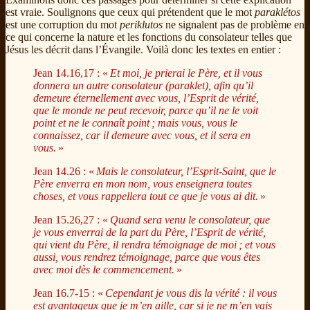
est vraie. Soulignons que ceux qui prétendent que le mot
paraklétos
est une corruption du mot
periklutos
ne signalent pas de problème en
ce qui concerne la nature et les fonctions du consolateur telles que
Jésus les décrit dans l’Évangile. Voilà donc les textes en entier :
Jean 14.16,17 : «
Et moi, je prierai le Père, et il vous
donnera un autre consolateur (paraklet), afin qu’il
demeure éternellement avec vous, l’Esprit de vérité,
que le monde ne peut recevoir, parce qu’il ne le voit
point et ne le connaît point ; mais vous, vous le
connaissez, car il demeure avec vous, et il sera en
vous.
»
Jean 14.26 : «
Mais le consolateur, l’Esprit-Saint, que le
Père enverra en mon nom, vous enseignera toutes
choses, et vous rappellera tout ce que je vous ai dit.
»
Jean 15.26,27 : «
Quand sera venu le consolateur, que
je vous enverrai de la part du Père, l’Esprit de vérité,
qui vient du Père, il rendra témoignage de moi ; et vous
aussi, vous rendrez témoignage, parce que vous êtes
avec moi dès le commencement.
»
Jean 16.7-15 : «
Cependant je vous dis la vérité : il vous
est avantageux que je m’en aille, car si je ne m’en vais