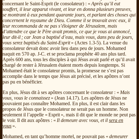
concernant le Saint-Esprit (le consolateur) : «
Après qu’il eut
souffert, il leur apparut vivant, et leur en donna plusieurs preuves,
se montrant à eux pendant quarante jours, et parlant des choses qui
concernent le royaume de Dieu. Comme il se trouvait avec eux, il
leur recommanda de ne pas s’éloigner de Jérusalem, mais
d’attendre ce que le Père avait promis, ce que je vous ai annoncé,
leur dit-il ; car Jean a baptisé d’eau, mais vous, dans peu de jours,
vous serez baptisés du Saint-Esprit
» (Actes 1.3-5). La venue du
consolateur devait donc avoir lieu dans peu de jours. Mohamed
naquit en 570 ap. J-C. et se proclama prophète 40 ans plus tard.
Après 600 ans, tous les disciples à qui Jésus avait parlé et qu’il avait
chargé de rester à Jérusalem étaient morts depuis longtemps. Si
Mohamed était le consolateur promis, la promesse ne s’est pas
accomplie dans le temps que Jésus ait précisé, et les apôtres n’ont
pas pu en bénéficier.
En plus, Jésus dit à ses apôtres concernant le consolateur : «
Mais
vous, vous le connaissez
» (Jean 14.17). Les apôtres de Jésus ne
pouvaient pas connaître Mohamed. En plus, il est clair dans les
propos de Jésus que le consolateur ne serait pas un homme. Non
seulement il l’appelle « Esprit », mais il dit que le monde ne peut pas
le voir. Il dit aux apôtres : «
Il demeure avec vous, et il
sera en
vous
».
Mohamed, en tant qu’homme mortel, ne pouvait pas «
demeurer