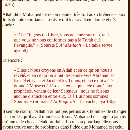
24.35).
Allah dit à Mohamed de recommander très fort aux chrétiens et aux
Juifs de faire confiance au Livre qui leur avait été donné et d’y
obéir :
« Dis : “ô gens du Livre, vous ne tenez sur rien, tant
que vous ne vous conformez pas à la Torah et à
l’évangile.” » (Sourate 5
Al-Ma-Idah
– La table servie,
aya 68)
Et encore :
« Dites : Nous croyons en Allah et en ce qu’on nous a
révélé, et en ce qu’on a fait descendre vers Abraham et
Ismaël et Isaac et Jacob et les Tribus, et en ce qui a été
donné à Moïse et à Jésus, et en ce qui a été donné aux
prophètes, venant de leur Seigneur : nous ne faisons
aucune distinction entre eux. Et à Lui nous sommes
Soumis. » (Sourate 2
Al-Baqarah
– La vache, aya 136)
Il semble clair qu’Allah n’aurait pas permis aux hommes de changer
les paroles qu’il avait données à Jésus. Mohamed ne suggéra jamais
qu’une telle chose s’était produite. La raison pour laquelle nous
avons trouvé tant de problèmes dans l’idée que Mohamed est celui