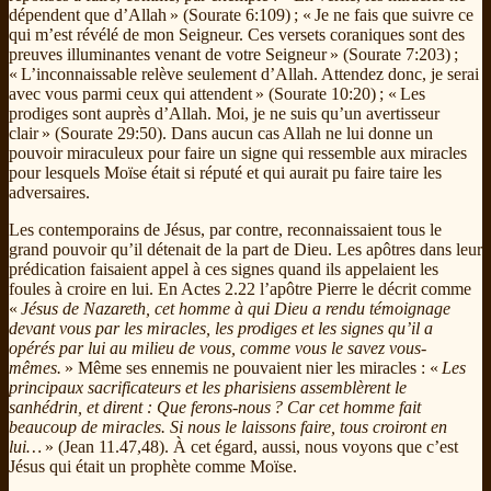
dépendent que d’Allah » (Sourate 6:109) ; « Je ne fais que suivre ce
qui m’est révélé de mon Seigneur. Ces versets coraniques sont des
preuves illuminantes venant de votre Seigneur » (Sourate 7:203) ;
« L’inconnaissable relève seulement d’Allah. Attendez donc, je serai
avec vous parmi ceux qui attendent » (Sourate 10:20) ; « Les
prodiges sont auprès d’Allah. Moi, je ne suis qu’un avertisseur
clair » (Sourate 29:50). Dans aucun cas Allah ne lui donne un
pouvoir miraculeux pour faire un signe qui ressemble aux miracles
pour lesquels Moïse était si réputé et qui aurait pu faire taire les
adversaires.
Les contemporains de Jésus, par contre, reconnaissaient tous le
grand pouvoir qu’il détenait de la part de Dieu. Les apôtres dans leur
prédication faisaient appel à ces signes quand ils appelaient les
foules à croire en lui. En Actes 2.22 l’apôtre Pierre le décrit comme
«
Jésus de Nazareth, cet homme à qui Dieu a rendu témoignage
devant vous par les miracles, les prodiges et les signes qu’il a
opérés par lui au milieu de vous, comme vous le savez vous-
mêmes.
» Même ses ennemis ne pouvaient nier les miracles : «
Les
principaux sacrificateurs et les pharisiens assemblèrent le
sanhédrin, et dirent : Que ferons-nous ? Car cet homme fait
beaucoup de miracles. Si nous le laissons faire, tous croiront en
lui…
» (Jean 11.47,48). À cet égard, aussi, nous voyons que c’est
Jésus qui était un prophète comme Moïse.