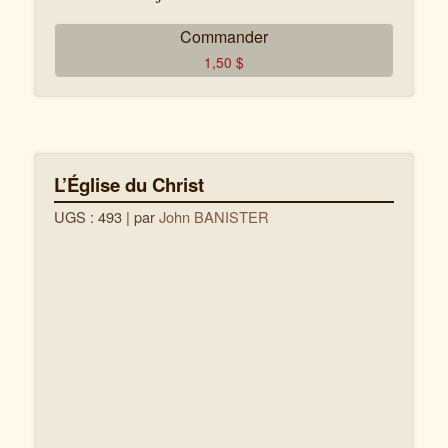
Commander
1,50
$
L’Église du Christ
UGS : 493
| par
John BANISTER