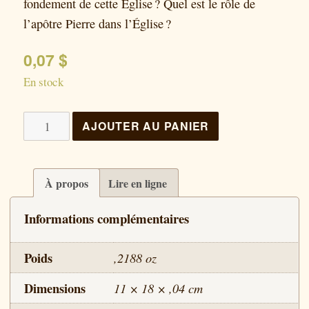
fondement de cette Église ? Quel est le rôle de
l’apôtre Pierre dans l’Église ?
0,07
$
En stock
quantité
AJOUTER AU PANIER
de
Je
bâtirai
À propos
Lire en ligne
mon
Informations complémentaires
Église
Poids
,2188 oz
Dimensions
11 × 18 × ,04 cm