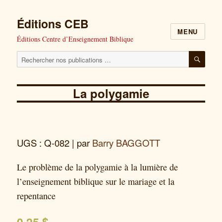
Éditions CEB
MENU
Éditions Centre d’Enseignement Biblique
Cherchez
RECH
nos
publications
La polygamie
pour
:
UGS : Q-082
| par
Barry BAGGOTT
Le problème de la polygamie à la lumière de
l’enseignement biblique sur le mariage et la
repentance
0,25
$