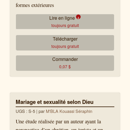
formes extérieures
Lire en ligne
4
toujours gratuit
Télécharger
Le but de Chemin de Vérité
toujours gratuit
Le nom de Dieu n’est pas magique
Commander
0,07
$
« Celui qui croira et qui sera baptisé
sera sauvé » (Marc 16.16)
Les Églises du Christ vous
saluent (Romains 16.16)
Mariage et sexualité selon Dieu
UGS : S-5
| par
M'BLA Kouassi Séraphin
Une étude réalisée par un auteur ayant la
perspective d’un chrétien, un juriste et un