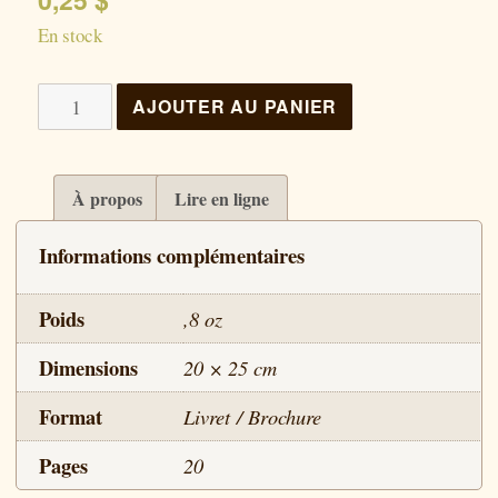
En stock
quantité
AJOUTER AU PANIER
de
La
polygamie
À propos
Lire en ligne
Informations complémentaires
Poids
,8 oz
Dimensions
20 × 25 cm
Format
Livret / Brochure
Pages
20